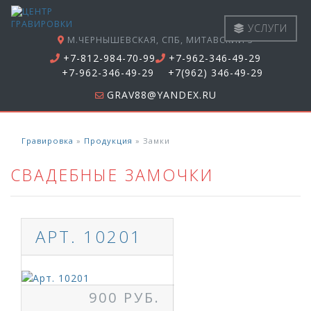
УСЛУГИ
М.ЧЕРНЫШЕВСКАЯ, СПБ, МИТАВСКИЙ 3
+7-812-984-70-99
+7-962-346-49-29
+7-962-346-49-29
+7(962) 346-49-29
GRAV88@YANDEX.RU
Гравировка
»
Продукция
»
Замки
СВАДЕБНЫЕ ЗАМОЧКИ
АРТ. 10201
900 РУБ.